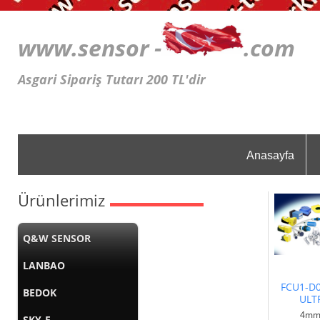
www.sensor -
.c
Asgari Sipariş Tutarı 200 TL'dir
Anasayfa
Ürünlerimiz
Q&W SENSOR
LANBAO
FCU1-D
BEDOK
ULT
4mm 
SKY-E