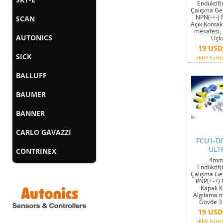
Endüktif(m
Çalışma Ge
NPN(-+-)
SCAN
Açık Konta
mesafesi,
AUTONICS
Uçlu
19 USD
SICK
(KDV hariç)
BALLUFF
BAUMER
BANNER
CARLO GAVAZZI
FCU1-D
ULT
CONTRINEX
4mm 
Endüktif(m
Çalışma Ge
PNP(+-+)
Kapalı 
Algılama m
Gövde 3 
19 USD
(KDV hariç)