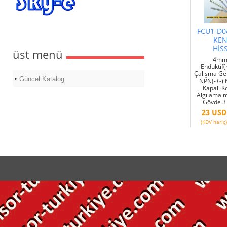
FCU1-D0
KE
HİS
üst menü
4mm 
Endüktif(m
Çalışma Ge
Güncel Katalog
NPN(-+-)
Kapalı 
Algılama m
Gövde 3 
23 USD
(KDV hariç)