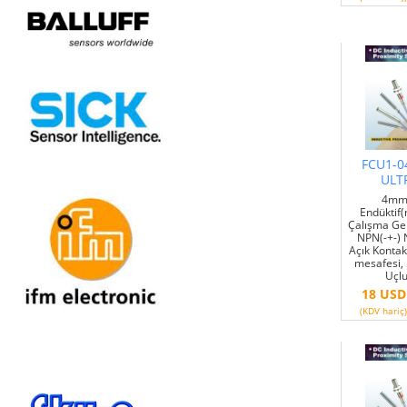
FCU1-0
ULT
4mm 
Endüktif(m
Çalışma Ge
NPN(-+-)
Açık Konta
mesafesi,
Uçlu
18 USD
(KDV hariç)