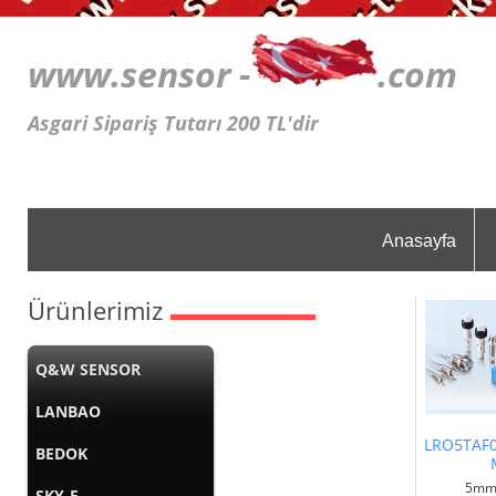
www.sensor -
.c
Asgari Sipariş Tutarı 200 TL'dir
Anasayfa
Ürünlerimiz
Q&W SENSOR
LANBAO
LRO5TAF
BEDOK
5mm 
SKY-E