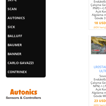
Endüktif(m
Çalışma Ge
PNP(+-+)
SCAN
Açık Ko
Algılama m
AUTONICS
Gövde 3 
18 USD
SICK
(KDV hariç)
BALLUFF
BAUMER
BANNER
CARLO GAVAZZI
LR05TA
ULT
CONTRINEX
5mm 
Endüktif(m
Çalışma Ge
NPN(-+-)
Açık Ko
Algılama m
Gövde M8
23 USD
(KDV hariç)