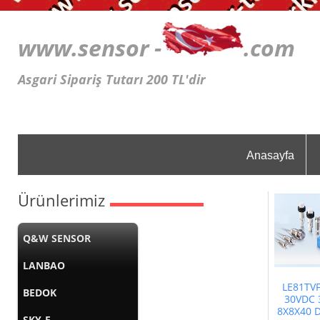
www.sensor -
.c
Asgari Sipariş Tutarı 200 TL'dir
Anasayfa
Ürünlerimiz
Q&W SENSOR
LANBAO
LE81TV
BEDOK
30VDC 
8X8X40 
SKY-E