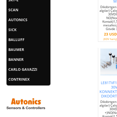
M
Dikdörtgen 
SCAN
algılar) Çal
30VDC
NO(Nor
AUTONICS
Kontak)1
mesafesi
Gövde 3
SICK
23 USD
BALLUFF
(KDV hariç)
BAUMER
BANNER
CARLO GAVAZZI
CONTRINEX
LE81TVF1
30
KONNEKT
DIKDÖR
Dikdörtgen 
algılar) Çal
30VD
+)NO(No
Kontak)1