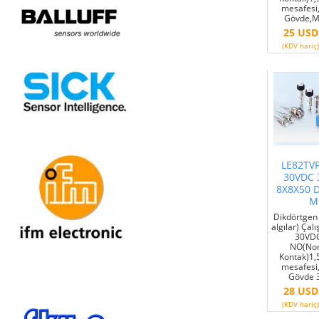
mesafesi
Gövde,M
25 USD
(KDV hariç)
LE82TV
30VDC 
8X8X50 
M
Dikdörtgen 
algılar) Çal
30VDC
NO(Nor
Kontak)1
mesafesi
Gövde 3
28 USD
(KDV hariç)