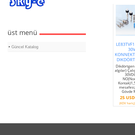
üst menü
LE83TVF1
Güncel Katalog
30
KONNEKT
DIKDÖR
Dikdörtgen 
algılar) Çal
30VDC
NO(Nor
Kontak)1
mesafesi
Gövde 
25 USD
(KDV hariç)