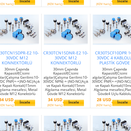
İncele
İncele
İncele
KDV hariç)
(KDV hariç)
(KDV hariç)
30TCN15DPR-E2 10-
CR30TCN15DNR-E2 10-
CR30TSCF10DPR 1
30VDC M12
30VDC M12
30VDC 4 KABLOL
KONNEKTÖRLÜ
KONNEKTÖRLÜ
PLASTİK GÖVDE
30mm Çapında
30mm Çapında
30mm Çapında
Kapasitif(Cisimi
Kapasitif(Cisimi
Kapasitif(Cisimi
ılar)Çalışma Gerilimi:10-
algılar)Çalışma Gerilimi:10-
algılar)Çalışma Gerilimi
DC PNP(+-+)NO-NC(Açık
30VDC NPN(-+-)NO-NC(Açık
30VDC PNP(+-+)NO-NC(
e Kapalı Kontak)15mm
ve Kapalı Kontak)15mm
ve Kapalı Kontak)10
gılama mesafesi, Metal
Algılama mesafesi, Metal
Algılama mesafesi,Plas
Gövde M12 Konektörlü
Gövde M12 Konektörlü
Gövde4 Uçlu Kablol
34 USD
34 USD
28 USD
İncele
İncele
İncele
KDV hariç)
(KDV hariç)
(KDV hariç)