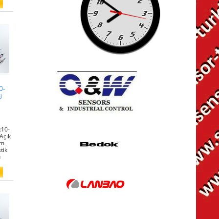
0-
U
:10-
Açık
mm
tik
u