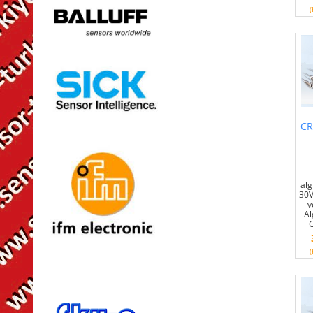
(
CR
alg
30V
v
Al
(