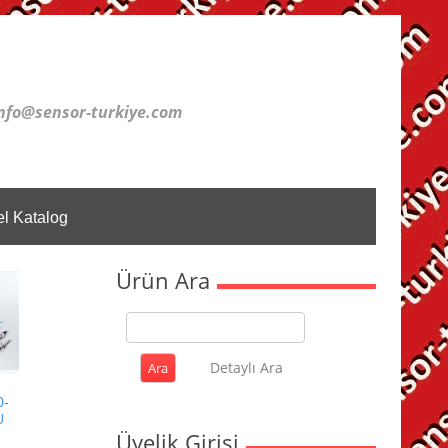
nfo@sensor-turkiye.com
l Katalog
Ürün Ara
Detaylı Ara
0-
U
Üyelik Girişi