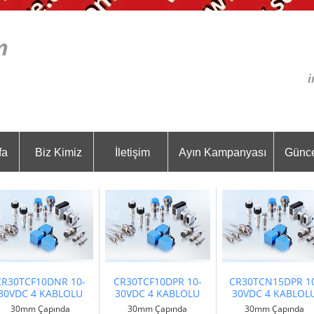
com
i
fa
Biz Kimiz
İletişim
Ayın Kampanyası
Günce
CR30TCF10DNR 10-
CR30TCF10DPR 10-
CR30TCN15DPR 1
30VDC 4 KABLOLU
30VDC 4 KABLOLU
30VDC 4 KABLOL
30mm Çapında
30mm Çapında
30mm Çapında