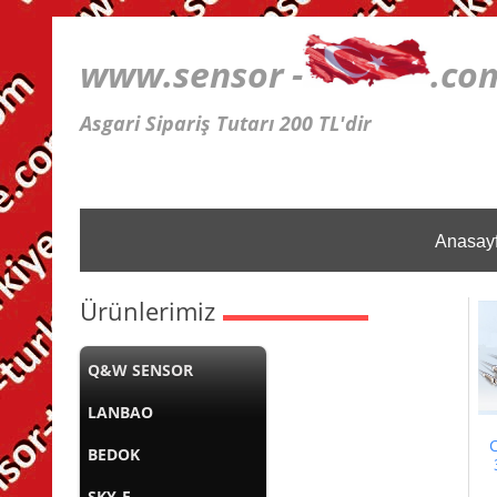
www.sensor -
.
Asgari Sipariş Tutarı 200 TL'dir
Anasay
Ürünlerimiz
Q&W SENSOR
LANBAO
BEDOK
SKY-E