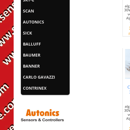
alg
30V
SCAN
v
Al
AUTONICS
SICK
(
BALLUFF
BAUMER
BANNER
CARLO GAVAZZI
C
CONTRINEX
alg
30V
v
Al