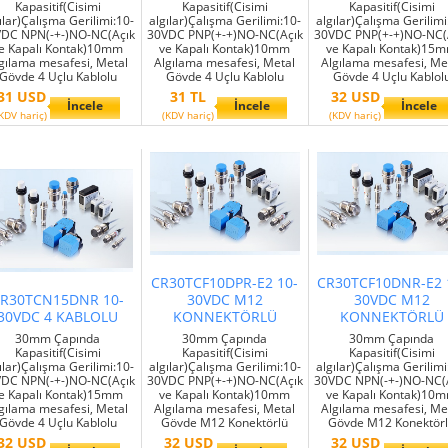
Kapasitif(Cisimi
Kapasitif(Cisimi
Kapasitif(Cisimi
ılar)Çalışma Gerilimi:10-
algılar)Çalışma Gerilimi:10-
algılar)Çalışma Gerilimi
DC NPN(-+-)NO-NC(Açık
30VDC PNP(+-+)NO-NC(Açık
30VDC PNP(+-+)NO-NC(
e Kapalı Kontak)10mm
ve Kapalı Kontak)10mm
ve Kapalı Kontak)15
gılama mesafesi, Metal
Algılama mesafesi, Metal
Algılama mesafesi, Me
Gövde 4 Uçlu Kablolu
Gövde 4 Uçlu Kablolu
Gövde 4 Uçlu Kablol
31 USD
31 TL
32 USD
İncele
İncele
İncele
KDV hariç)
(KDV hariç)
(KDV hariç)
CR30TCF10DPR-E2 10-
CR30TCF10DNR-E2 
R30TCN15DNR 10-
30VDC M12
30VDC M12
30VDC 4 KABLOLU
KONNEKTÖRLÜ
KONNEKTÖRLÜ
30mm Çapında
30mm Çapında
30mm Çapında
Kapasitif(Cisimi
Kapasitif(Cisimi
Kapasitif(Cisimi
ılar)Çalışma Gerilimi:10-
algılar)Çalışma Gerilimi:10-
algılar)Çalışma Gerilimi
DC NPN(-+-)NO-NC(Açık
30VDC PNP(+-+)NO-NC(Açık
30VDC NPN(-+-)NO-NC(
e Kapalı Kontak)15mm
ve Kapalı Kontak)10mm
ve Kapalı Kontak)10
gılama mesafesi, Metal
Algılama mesafesi, Metal
Algılama mesafesi, Me
Gövde 4 Uçlu Kablolu
Gövde M12 Konektörlü
Gövde M12 Konektör
32 USD
32 USD
32 USD