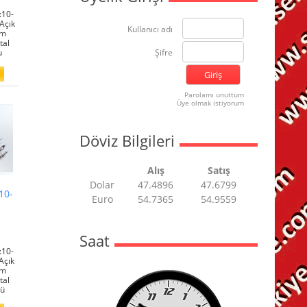
:10-
Açık
Kullanıcı adı
mm
tal
u
Şifre
Parolamı unuttum
Üye olmak istiyorum
Döviz Bilgileri
Alış
Satış
Dolar
47.4896
47.6799
10-
Euro
54.7365
54.9559
Saat
:10-
Açık
mm
tal
lü