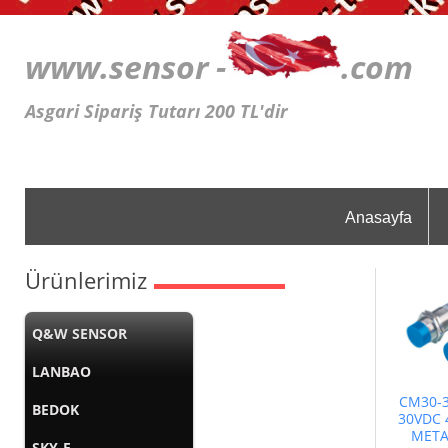
www.sensor -
.c
Asgari Sipariş Tutarı 200 TL'dir
Anasayfa
Ürünlerimiz
Q&W SENSOR
LANBAO
CM30-3
BEDOK
30VDC 
META
SKY-E