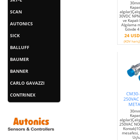
30mm
Kapasi
SCAN
algılar)Çalı
30VDC NPN(
ve Kapal
AUTONICS
Algılama m
Gövde 4 
SICK
24 USD
(KDV hariç)
BALLUFF
BAUMER
BANNER
CARLO GAVAZZI
CM30-
CONTRINEX
250VAC
META
30mm
Kapasi
algılar)Çalı
250VAC NO(
Kontak)1
mesafesi,
Uçlu